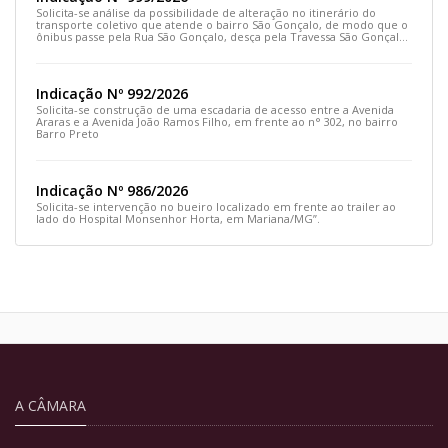
Solicita-se análise da possibilidade de alteração no itinerário do
transporte coletivo que atende o bairro São Gonçalo, de modo que o
ônibus passe pela Rua São Gonçalo, desça pela Travessa São Gonçalo
e siga pela Rua Prefeito João Sampaio
Indicação Nº 992/2026
Solicita-se construção de uma escadaria de acesso entre a Avenida
Araras e a Avenida João Ramos Filho, em frente ao n° 302, no bairro
Barro Preto
Indicação Nº 986/2026
Solicita-se intervenção no bueiro localizado em frente ao trailer ao
lado do Hospital Monsenhor Horta, em Mariana/MG”.
A CÂMARA