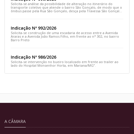
Solicita-se análise da possibilidade de alteração no itinerário do
transporte coletivo que atende o bairro São Gonçalo, de modo que o
ônibus passe pela Rua São Gonçalo, desça pela Travessa São Gonçalo
e siga pela Rua Prefeito João Sampaio
Indicação Nº 992/2026
Solicita-se construção de uma escadaria de acesso entre a Avenida
Araras e a Avenida João Ramos Filho, em frente ao n° 302, no bairro
Barro Preto
Indicação Nº 986/2026
Solicita-se intervenção no bueiro localizado em frente ao trailer ao
lado do Hospital Monsenhor Horta, em Mariana/MG”.
A CÂMARA