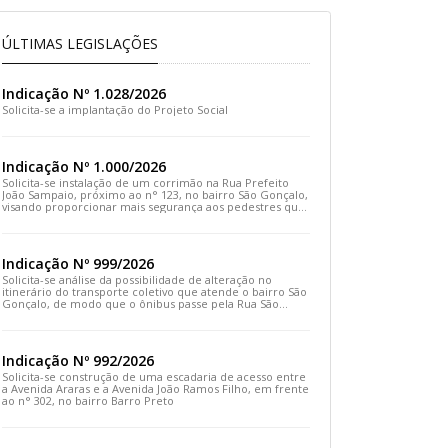
ÚLTIMAS LEGISLAÇÕES
Indicação Nº 1.028/2026
Solicita-se a implantação do Projeto Social
Indicação Nº 1.000/2026
Solicita-se instalação de um corrimão na Rua Prefeito
João Sampaio, próximo ao n° 123, no bairro São Gonçalo,
visando proporcionar mais segurança aos pedestres que
transitam pelo local
Indicação Nº 999/2026
Solicita-se análise da possibilidade de alteração no
itinerário do transporte coletivo que atende o bairro São
Gonçalo, de modo que o ônibus passe pela Rua São
Gonçalo, desça pela Travessa São Gonçalo e siga pela
Rua Prefeito João Sampaio
Indicação Nº 992/2026
Solicita-se construção de uma escadaria de acesso entre
a Avenida Araras e a Avenida João Ramos Filho, em frente
ao n° 302, no bairro Barro Preto