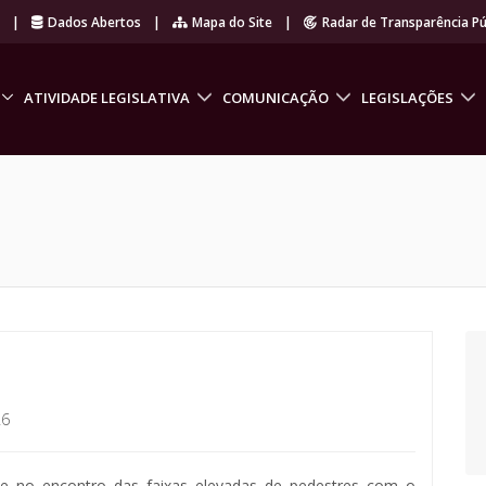
r
|
Dados Abertos
|
Mapa do Site
|
Radar de Transparência Pú
ATIVIDADE LEGISLATIVA
COMUNICAÇÃO
LEGISLAÇÕES
26
ente no encontro das faixas elevadas de pedestres com o