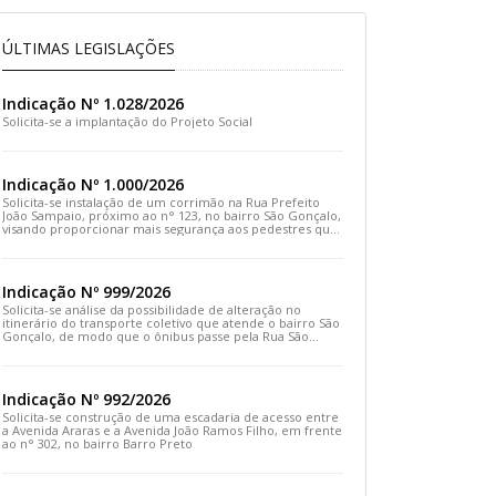
ÚLTIMAS LEGISLAÇÕES
Indicação Nº 1.028/2026
Solicita-se a implantação do Projeto Social
Indicação Nº 1.000/2026
Solicita-se instalação de um corrimão na Rua Prefeito
João Sampaio, próximo ao n° 123, no bairro São Gonçalo,
visando proporcionar mais segurança aos pedestres que
transitam pelo local
Indicação Nº 999/2026
Solicita-se análise da possibilidade de alteração no
itinerário do transporte coletivo que atende o bairro São
Gonçalo, de modo que o ônibus passe pela Rua São
Gonçalo, desça pela Travessa São Gonçalo e siga pela
Rua Prefeito João Sampaio
Indicação Nº 992/2026
Solicita-se construção de uma escadaria de acesso entre
a Avenida Araras e a Avenida João Ramos Filho, em frente
ao n° 302, no bairro Barro Preto