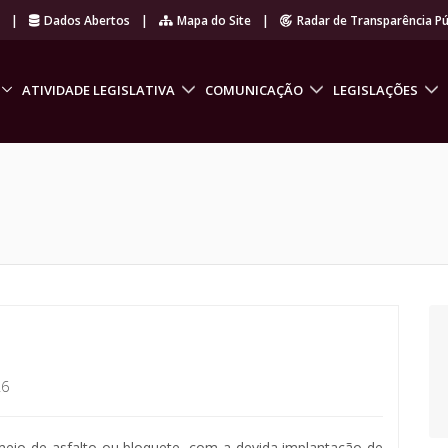
r
|
Dados Abertos
|
Mapa do Site
|
Radar de Transparência Pú
ATIVIDADE LEGISLATIVA
COMUNICAÇÃO
LEGISLAÇÕES
26
meio de asfalto ou bloquete, com a devida implantação de