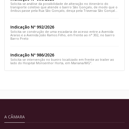
Solicita-se análise da possibilidade de alteração no itinerário do
transporte coletivo que atende o bairro São Gonçalo, de modo que o
ônibus passe pela Rua São Gonçalo, desça pela Travessa São Gonçalo
e siga pela Rua Prefeito João Sampaio
Indicação Nº 992/2026
Solicita-se construção de uma escadaria de acesso entre a Avenida
Araras e a Avenida João Ramos Filho, em frente ao n° 302, no bairro
Barro Preto
Indicação Nº 986/2026
Solicita-se intervenção no bueiro localizado em frente ao trailer ao
lado do Hospital Monsenhor Horta, em Mariana/MG”.
A CÂMARA