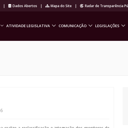
r
|
Dados Abertos
|
Mapa do Site
|
Radar de Transparência Pú
ATIVIDADE LEGISLATIVA
COMUNICAÇÃO
LEGISLAÇÕES
26
na realize a reclassificação e integração dos monitores de