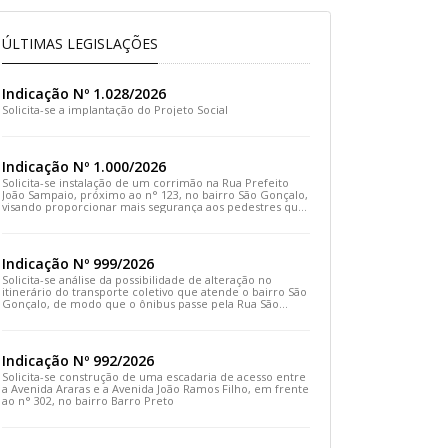
ÚLTIMAS LEGISLAÇÕES
Indicação Nº 1.028/2026
Solicita-se a implantação do Projeto Social
Indicação Nº 1.000/2026
Solicita-se instalação de um corrimão na Rua Prefeito
João Sampaio, próximo ao n° 123, no bairro São Gonçalo,
visando proporcionar mais segurança aos pedestres que
transitam pelo local
Indicação Nº 999/2026
Solicita-se análise da possibilidade de alteração no
itinerário do transporte coletivo que atende o bairro São
Gonçalo, de modo que o ônibus passe pela Rua São
Gonçalo, desça pela Travessa São Gonçalo e siga pela
Rua Prefeito João Sampaio
Indicação Nº 992/2026
Solicita-se construção de uma escadaria de acesso entre
a Avenida Araras e a Avenida João Ramos Filho, em frente
ao n° 302, no bairro Barro Preto