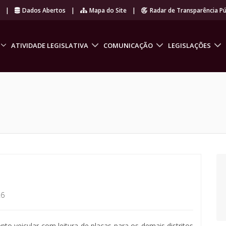
r
|
Dados Abertos
|
Mapa do Site
|
Radar de Transparência Pú
ATIVIDADE LEGISLATIVA
COMUNICAÇÃO
LEGISLAÇÕES
26
to veicular com leitura de placas para os demais distritos