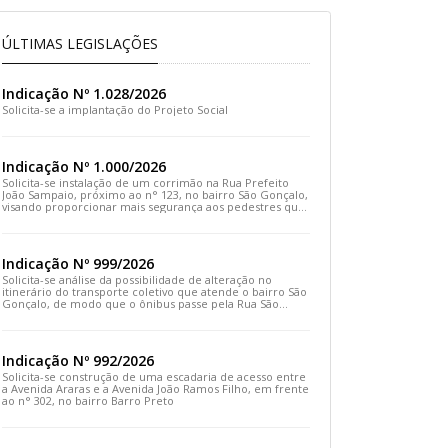
ÚLTIMAS LEGISLAÇÕES
Indicação Nº 1.028/2026
Solicita-se a implantação do Projeto Social
Indicação Nº 1.000/2026
Solicita-se instalação de um corrimão na Rua Prefeito
João Sampaio, próximo ao n° 123, no bairro São Gonçalo,
visando proporcionar mais segurança aos pedestres que
transitam pelo local
Indicação Nº 999/2026
Solicita-se análise da possibilidade de alteração no
itinerário do transporte coletivo que atende o bairro São
Gonçalo, de modo que o ônibus passe pela Rua São
Gonçalo, desça pela Travessa São Gonçalo e siga pela
Rua Prefeito João Sampaio
Indicação Nº 992/2026
Solicita-se construção de uma escadaria de acesso entre
a Avenida Araras e a Avenida João Ramos Filho, em frente
ao n° 302, no bairro Barro Preto