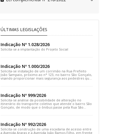
ÚLTIMAS LEGISLAÇÕES
Indicação Nº 1.028/2026
Solicita-se a implantação do Projeto Social
Indicação Nº 1.000/2026
Solicita-se instalação de um corrimão na Rua Prefeito
João Sampaio, próximo ao n° 123, no bairro São Gonçalo,
visando proporcionar mais segurança aos pedestres que
transitam pelo local
Indicação Nº 999/2026
Solicita-se análise da possibilidade de alteração no
itinerário do transporte coletivo que atende o bairro São
Gonçalo, de modo que o ônibus passe pela Rua São
Gonçalo, desça pela Travessa São Gonçalo e siga pela
Rua Prefeito João Sampaio
Indicação Nº 992/2026
Solicita-se construção de uma escadaria de acesso entre
a Avenida Araras e a Avenida João Ramos Filho, em frente