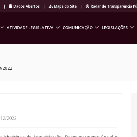
r
|
Dados Abertos
|
Mapa do Site
|
Radar de Transparência Pú
ATIVIDADE LEGISLATIVA
COMUNICAÇÃO
LEGISLAÇÕES
8/2022
/12/2022
ias Municipais de Administração, Desenvolvimento Social e