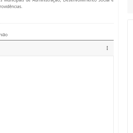
rovidências.
nião