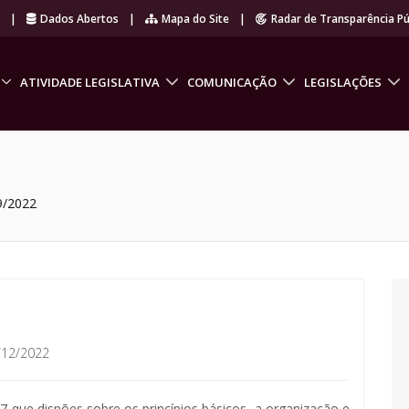
r
|
Dados Abertos
|
Mapa do Site
|
Radar de Transparência Pú
ATIVIDADE LEGISLATIVA
COMUNICAÇÃO
LEGISLAÇÕES
9/2022
/12/2022
7 que dispões sobre os princípios básicos, a organização e