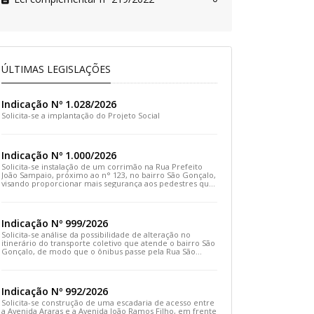
ÚLTIMAS LEGISLAÇÕES
Indicação Nº 1.028/2026
Solicita-se a implantação do Projeto Social
Indicação Nº 1.000/2026
Solicita-se instalação de um corrimão na Rua Prefeito
João Sampaio, próximo ao n° 123, no bairro São Gonçalo,
visando proporcionar mais segurança aos pedestres que
transitam pelo local
Indicação Nº 999/2026
Solicita-se análise da possibilidade de alteração no
itinerário do transporte coletivo que atende o bairro São
Gonçalo, de modo que o ônibus passe pela Rua São
Gonçalo, desça pela Travessa São Gonçalo e siga pela
Rua Prefeito João Sampaio
Indicação Nº 992/2026
Solicita-se construção de uma escadaria de acesso entre
a Avenida Araras e a Avenida João Ramos Filho, em frente