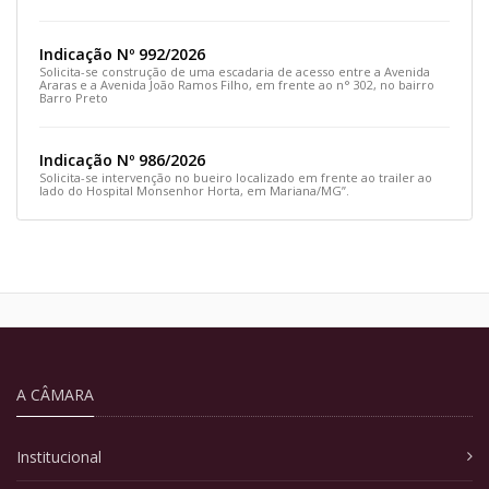
e siga pela Rua Prefeito João Sampaio
Indicação Nº 992/2026
Solicita-se construção de uma escadaria de acesso entre a Avenida
Araras e a Avenida João Ramos Filho, em frente ao n° 302, no bairro
Barro Preto
Indicação Nº 986/2026
Solicita-se intervenção no bueiro localizado em frente ao trailer ao
lado do Hospital Monsenhor Horta, em Mariana/MG”.
A CÂMARA
Institucional