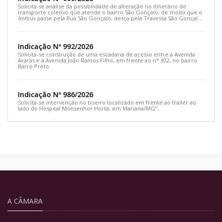
Solicita-se análise da possibilidade de alteração no itinerário do
transporte coletivo que atende o bairro São Gonçalo, de modo que o
ônibus passe pela Rua São Gonçalo, desça pela Travessa São Gonçalo
e siga pela Rua Prefeito João Sampaio
Indicação Nº 992/2026
Solicita-se construção de uma escadaria de acesso entre a Avenida
Araras e a Avenida João Ramos Filho, em frente ao n° 302, no bairro
Barro Preto
Indicação Nº 986/2026
Solicita-se intervenção no bueiro localizado em frente ao trailer ao
lado do Hospital Monsenhor Horta, em Mariana/MG”.
A CÂMARA