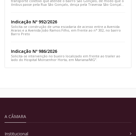
transporte coletivo que atende o bairro São Gonçalo, de modo que o
ônibus passe pela Rua São Gonçalo, desça pela Travessa São Gonçalo
e siga pela Rua Prefeito João Sampaio
Indicação Nº 992/2026
Solicita-se construção de uma escadaria de acesso entre a Avenida
Araras e a Avenida João Ramos Filho, em frente ao n° 302, no bairro
Barro Preto
Indicação Nº 986/2026
Solicita-se intervenção no bueiro localizado em frente ao trailer ao
lado do Hospital Monsenhor Horta, em Mariana/MG”.
A CÂMARA
Institucional