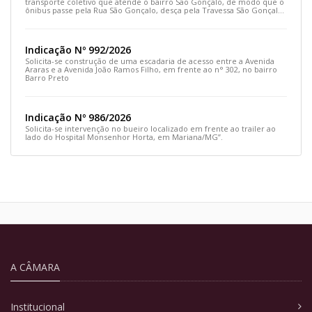
transporte coletivo que atende o bairro São Gonçalo, de modo que o
ônibus passe pela Rua São Gonçalo, desça pela Travessa São Gonçalo
e siga pela Rua Prefeito João Sampaio
Indicação Nº 992/2026
Solicita-se construção de uma escadaria de acesso entre a Avenida
Araras e a Avenida João Ramos Filho, em frente ao n° 302, no bairro
Barro Preto
Indicação Nº 986/2026
Solicita-se intervenção no bueiro localizado em frente ao trailer ao
lado do Hospital Monsenhor Horta, em Mariana/MG”.
A CÂMARA
Institucional