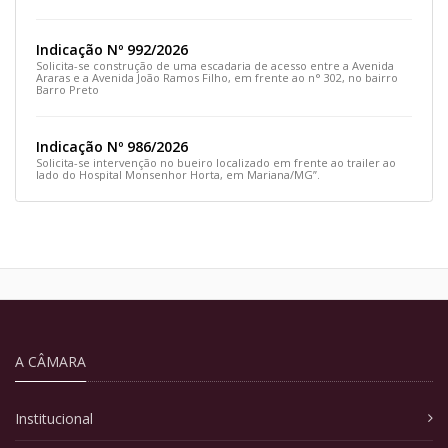
e siga pela Rua Prefeito João Sampaio
Indicação Nº 992/2026
Solicita-se construção de uma escadaria de acesso entre a Avenida
Araras e a Avenida João Ramos Filho, em frente ao n° 302, no bairro
Barro Preto
Indicação Nº 986/2026
Solicita-se intervenção no bueiro localizado em frente ao trailer ao
lado do Hospital Monsenhor Horta, em Mariana/MG”.
A CÂMARA
Institucional