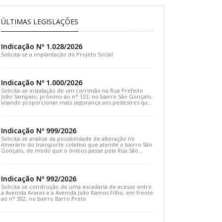
ÚLTIMAS LEGISLAÇÕES
Indicação Nº 1.028/2026
Solicita-se a implantação do Projeto Social
Indicação Nº 1.000/2026
Solicita-se instalação de um corrimão na Rua Prefeito
João Sampaio, próximo ao n° 123, no bairro São Gonçalo,
visando proporcionar mais segurança aos pedestres que
transitam pelo local
Indicação Nº 999/2026
Solicita-se análise da possibilidade de alteração no
itinerário do transporte coletivo que atende o bairro São
Gonçalo, de modo que o ônibus passe pela Rua São
Gonçalo, desça pela Travessa São Gonçalo e siga pela
Rua Prefeito João Sampaio
Indicação Nº 992/2026
Solicita-se construção de uma escadaria de acesso entre
a Avenida Araras e a Avenida João Ramos Filho, em frente
ao n° 302, no bairro Barro Preto