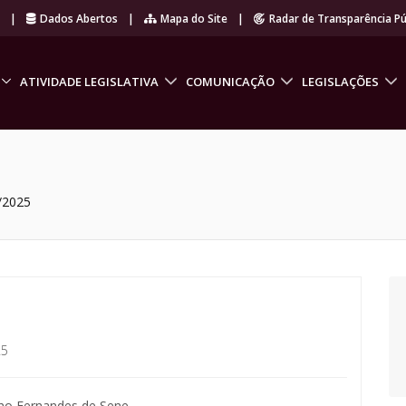
r
|
Dados Abertos
|
Mapa do Site
|
Radar de Transparência Pú
ATIVIDADE LEGISLATIVA
COMUNICAÇÃO
LEGISLAÇÕES
/2025
25
ho Fernandes de Sene.