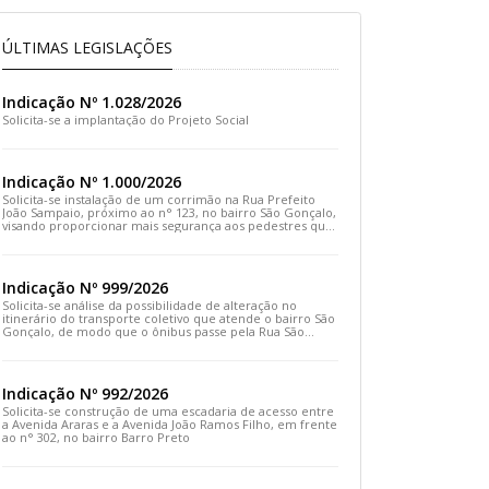
ÚLTIMAS LEGISLAÇÕES
Indicação Nº 1.028/2026
Solicita-se a implantação do Projeto Social
Indicação Nº 1.000/2026
Solicita-se instalação de um corrimão na Rua Prefeito
João Sampaio, próximo ao n° 123, no bairro São Gonçalo,
visando proporcionar mais segurança aos pedestres que
transitam pelo local
Indicação Nº 999/2026
Solicita-se análise da possibilidade de alteração no
itinerário do transporte coletivo que atende o bairro São
Gonçalo, de modo que o ônibus passe pela Rua São
Gonçalo, desça pela Travessa São Gonçalo e siga pela
Rua Prefeito João Sampaio
Indicação Nº 992/2026
Solicita-se construção de uma escadaria de acesso entre
a Avenida Araras e a Avenida João Ramos Filho, em frente
ao n° 302, no bairro Barro Preto