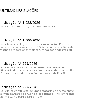
ÚLTIMAS LEGISLAÇÕES
Indicação Nº 1.028/2026
Solicita-se a implantação do Projeto Social
Indicação Nº 1.000/2026
Solicita-se instalação de um corrimão na Rua Prefeito
João Sampaio, próximo ao n° 123, no bairro São Gonçalo,
visando proporcionar mais segurança aos pedestres que
transitam pelo local
Indicação Nº 999/2026
Solicita-se análise da possibilidade de alteração no
itinerário do transporte coletivo que atende o bairro São
Gonçalo, de modo que o ônibus passe pela Rua São
Gonçalo, desça pela Travessa São Gonçalo e siga pela
Rua Prefeito João Sampaio
Indicação Nº 992/2026
Solicita-se construção de uma escadaria de acesso entre
a Avenida Araras e a Avenida João Ramos Filho, em frente
ao n° 302, no bairro Barro Preto