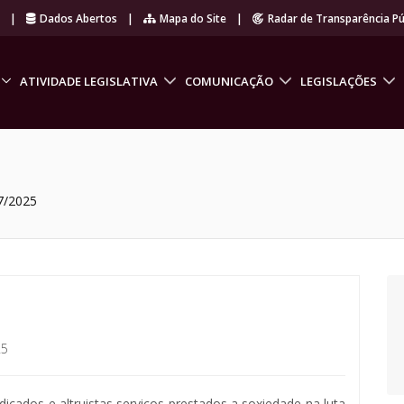
r
|
Dados Abertos
|
Mapa do Site
|
Radar de Transparência Pú
ATIVIDADE LEGISLATIVA
COMUNICAÇÃO
LEGISLAÇÕES
7/2025
25
dicados e altruistas serviços prestados a soxiedade na luta