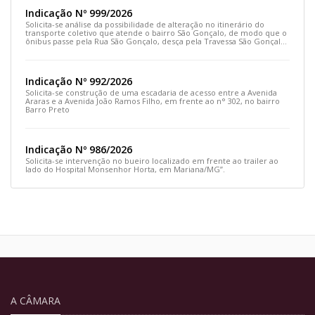
Indicação Nº 999/2026
Solicita-se análise da possibilidade de alteração no itinerário do
transporte coletivo que atende o bairro São Gonçalo, de modo que o
ônibus passe pela Rua São Gonçalo, desça pela Travessa São Gonçalo
e siga pela Rua Prefeito João Sampaio
Indicação Nº 992/2026
Solicita-se construção de uma escadaria de acesso entre a Avenida
Araras e a Avenida João Ramos Filho, em frente ao n° 302, no bairro
Barro Preto
Indicação Nº 986/2026
Solicita-se intervenção no bueiro localizado em frente ao trailer ao
lado do Hospital Monsenhor Horta, em Mariana/MG”.
A CÂMARA