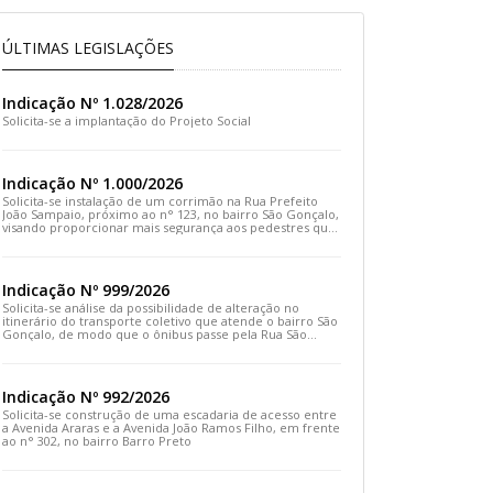
ÚLTIMAS LEGISLAÇÕES
Indicação Nº 1.028/2026
Solicita-se a implantação do Projeto Social
Indicação Nº 1.000/2026
Solicita-se instalação de um corrimão na Rua Prefeito
João Sampaio, próximo ao n° 123, no bairro São Gonçalo,
visando proporcionar mais segurança aos pedestres que
transitam pelo local
Indicação Nº 999/2026
Solicita-se análise da possibilidade de alteração no
itinerário do transporte coletivo que atende o bairro São
Gonçalo, de modo que o ônibus passe pela Rua São
Gonçalo, desça pela Travessa São Gonçalo e siga pela
Rua Prefeito João Sampaio
Indicação Nº 992/2026
Solicita-se construção de uma escadaria de acesso entre
a Avenida Araras e a Avenida João Ramos Filho, em frente
ao n° 302, no bairro Barro Preto