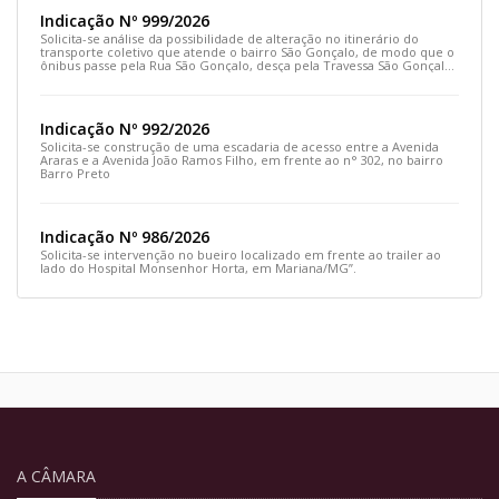
Indicação Nº 999/2026
Solicita-se análise da possibilidade de alteração no itinerário do
transporte coletivo que atende o bairro São Gonçalo, de modo que o
ônibus passe pela Rua São Gonçalo, desça pela Travessa São Gonçalo
e siga pela Rua Prefeito João Sampaio
Indicação Nº 992/2026
Solicita-se construção de uma escadaria de acesso entre a Avenida
Araras e a Avenida João Ramos Filho, em frente ao n° 302, no bairro
Barro Preto
Indicação Nº 986/2026
Solicita-se intervenção no bueiro localizado em frente ao trailer ao
lado do Hospital Monsenhor Horta, em Mariana/MG”.
A CÂMARA