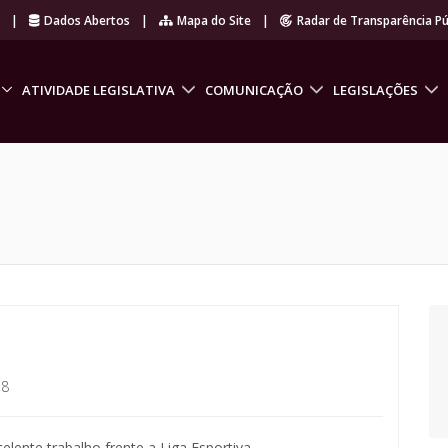
r
|
Dados Abertos
|
Mapa do Site
|
Radar de Transparência Pú
ATIVIDADE LEGISLATIVA
COMUNICAÇÃO
LEGISLAÇÕES
18
ente trabalho frente a Liga Esportiva.