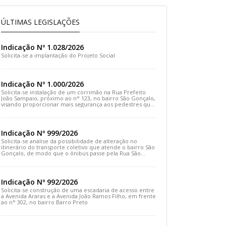
ÚLTIMAS LEGISLAÇÕES
Indicação Nº 1.028/2026
Solicita-se a implantação do Projeto Social
Indicação Nº 1.000/2026
Solicita-se instalação de um corrimão na Rua Prefeito
João Sampaio, próximo ao n° 123, no bairro São Gonçalo,
visando proporcionar mais segurança aos pedestres que
transitam pelo local
Indicação Nº 999/2026
Solicita-se análise da possibilidade de alteração no
itinerário do transporte coletivo que atende o bairro São
Gonçalo, de modo que o ônibus passe pela Rua São
Gonçalo, desça pela Travessa São Gonçalo e siga pela
Rua Prefeito João Sampaio
Indicação Nº 992/2026
Solicita-se construção de uma escadaria de acesso entre
a Avenida Araras e a Avenida João Ramos Filho, em frente
ao n° 302, no bairro Barro Preto