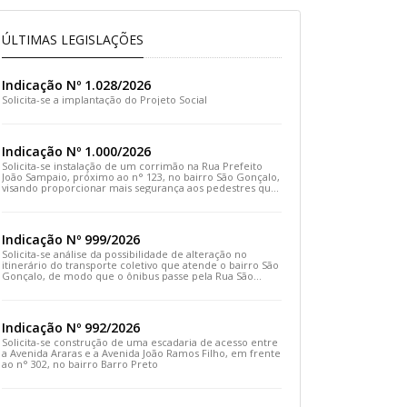
ÚLTIMAS LEGISLAÇÕES
Indicação Nº 1.028/2026
Solicita-se a implantação do Projeto Social
Indicação Nº 1.000/2026
Solicita-se instalação de um corrimão na Rua Prefeito
João Sampaio, próximo ao n° 123, no bairro São Gonçalo,
visando proporcionar mais segurança aos pedestres que
transitam pelo local
Indicação Nº 999/2026
Solicita-se análise da possibilidade de alteração no
itinerário do transporte coletivo que atende o bairro São
Gonçalo, de modo que o ônibus passe pela Rua São
Gonçalo, desça pela Travessa São Gonçalo e siga pela
Rua Prefeito João Sampaio
Indicação Nº 992/2026
Solicita-se construção de uma escadaria de acesso entre
a Avenida Araras e a Avenida João Ramos Filho, em frente
ao n° 302, no bairro Barro Preto