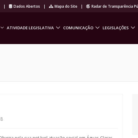
r
|
Dados Abertos
|
Mapa do Site
|
Radar de Transparência Pú
ATIVIDADE LEGISLATIVA
COMUNICAÇÃO
LEGISLAÇÕES
18
liveira pela sua notável atuação social em Águas Claras