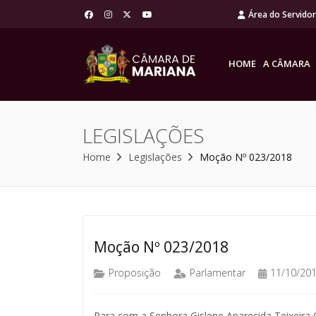
Área do Servido
HOME
A CÂMARA
LEGISLAÇÕES
Home
Legislações
Moção Nº 023/2018
Moção Nº 023/2018
Proposição
Parlamentar
11/10/20
Para com a Senhora Gislene Aparecida Teixeira O