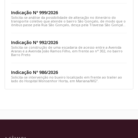
Indicação Nº 999/2026
Solicita-se análise da possibilidade de alteração no itinerário do
transporte coletivo que atende o bairro São Gonçalo, de modo que o
ônibus passe pela Rua São Gonçalo, desça pela Travessa São Gonçalo
e siga pela Rua Prefeito João Sampaio
Indicação Nº 992/2026
Solicita-se construção de uma escadaria de acesso entre a Avenida
Araras e a Avenida João Ramos Filho, em frente ao n° 302, no bairro
Barro Preto
Indicação Nº 986/2026
Solicita-se intervenção no bueiro localizado em frente ao trailer ao
lado do Hospital Monsenhor Horta, em Mariana/MG”.