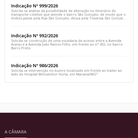
Indicação Nº 999/2026
Solicita-se análise da possibilidade de alteração no itinerário do
transporte coletivo que atende o bairro São Gonçalo, de modo que o
ônibus passe pela Rua São Gonçalo, desça pela Travessa São Gonçalo
e siga pela Rua Prefeito João Sampaio
Indicação Nº 992/2026
Solicita-se construção de uma escadaria de acesso entre a Avenida
Araras e a Avenida João Ramos Filho, em frente ao n° 302, no bairro
Barro Preto
Indicação Nº 986/2026
Solicita-se intervenção no bueiro localizado em frente ao trailer ao
lado do Hospital Monsenhor Horta, em Mariana/MG”.
A CÂMARA