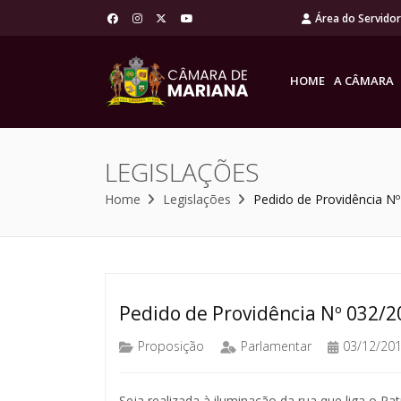
Área do Servido
HOME
A CÂMARA
LEGISLAÇÕES
Home
Legislações
Pedido de Providência N
Pedido de Providência Nº 032/2
Proposição
Parlamentar
03/12/20
Seja realizada à iluminação da rua que liga o P