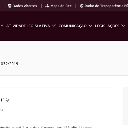
r
|
Dados Abertos
|
Mapa do Site
|
Radar de Transparência Pú
ATIVIDADE LEGISLATIVA
COMUNICAÇÃO
LEGISLAÇÕES
º 032/2019
019
19
atrimônio até à rua dos Gomes, em Cláudio Manuel.