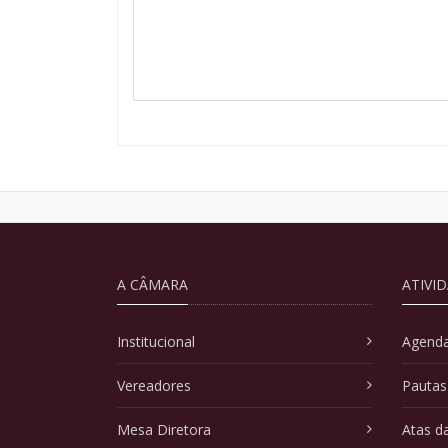
A CÂMARA
ATIVI
Institucional
Agenda
Vereadores
Pautas
Mesa Diretora
Atas d