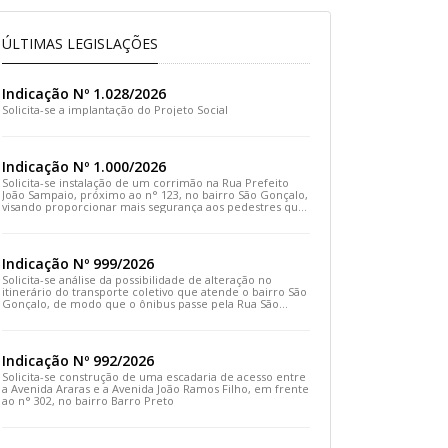
ÚLTIMAS LEGISLAÇÕES
Indicação Nº 1.028/2026
Solicita-se a implantação do Projeto Social
Indicação Nº 1.000/2026
Solicita-se instalação de um corrimão na Rua Prefeito
João Sampaio, próximo ao n° 123, no bairro São Gonçalo,
visando proporcionar mais segurança aos pedestres que
transitam pelo local
Indicação Nº 999/2026
Solicita-se análise da possibilidade de alteração no
itinerário do transporte coletivo que atende o bairro São
Gonçalo, de modo que o ônibus passe pela Rua São
Gonçalo, desça pela Travessa São Gonçalo e siga pela
Rua Prefeito João Sampaio
Indicação Nº 992/2026
Solicita-se construção de uma escadaria de acesso entre
a Avenida Araras e a Avenida João Ramos Filho, em frente
ao n° 302, no bairro Barro Preto