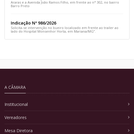
Araras e a Avenida João Ramos Filho, em frente ao n° 302, no bairro
Barro Preto
Indicação Nº 986/2026
Solicita-se intervenção no bueiro localizado em frente ao trailer ao
lado do Hospital Monsenhor Horta, em Mariana/MG”.
A CÂMARA
Institucional
Vereadores
Mesa Diretora