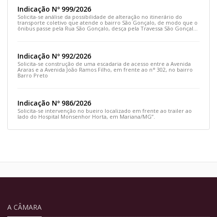
Indicação Nº 999/2026
Solicita-se análise da possibilidade de alteração no itinerário do
transporte coletivo que atende o bairro São Gonçalo, de modo que o
ônibus passe pela Rua São Gonçalo, desça pela Travessa São Gonçalo
e siga pela Rua Prefeito João Sampaio
Indicação Nº 992/2026
Solicita-se construção de uma escadaria de acesso entre a Avenida
Araras e a Avenida João Ramos Filho, em frente ao n° 302, no bairro
Barro Preto
Indicação Nº 986/2026
Solicita-se intervenção no bueiro localizado em frente ao trailer ao
lado do Hospital Monsenhor Horta, em Mariana/MG”.
A CÂMARA