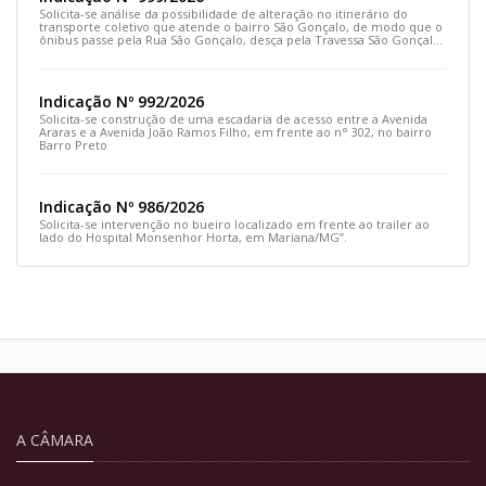
Solicita-se análise da possibilidade de alteração no itinerário do
transporte coletivo que atende o bairro São Gonçalo, de modo que o
ônibus passe pela Rua São Gonçalo, desça pela Travessa São Gonçalo
e siga pela Rua Prefeito João Sampaio
Indicação Nº 992/2026
Solicita-se construção de uma escadaria de acesso entre a Avenida
Araras e a Avenida João Ramos Filho, em frente ao n° 302, no bairro
Barro Preto
Indicação Nº 986/2026
Solicita-se intervenção no bueiro localizado em frente ao trailer ao
lado do Hospital Monsenhor Horta, em Mariana/MG”.
A CÂMARA