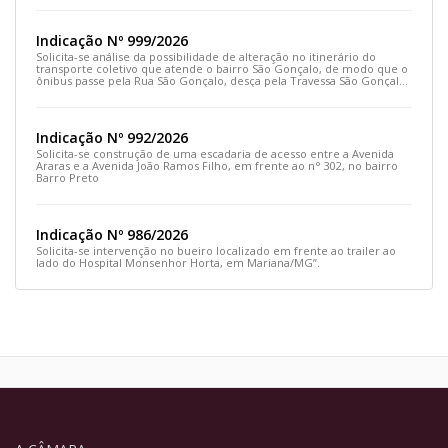
Indicação Nº 999/2026
Solicita-se análise da possibilidade de alteração no itinerário do
transporte coletivo que atende o bairro São Gonçalo, de modo que o
ônibus passe pela Rua São Gonçalo, desça pela Travessa São Gonçalo
e siga pela Rua Prefeito João Sampaio
Indicação Nº 992/2026
Solicita-se construção de uma escadaria de acesso entre a Avenida
Araras e a Avenida João Ramos Filho, em frente ao n° 302, no bairro
Barro Preto
Indicação Nº 986/2026
Solicita-se intervenção no bueiro localizado em frente ao trailer ao
lado do Hospital Monsenhor Horta, em Mariana/MG”.