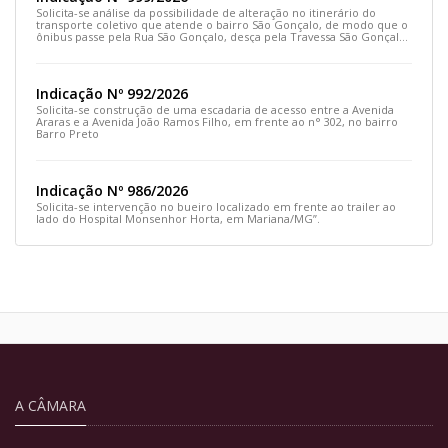
Solicita-se análise da possibilidade de alteração no itinerário do
transporte coletivo que atende o bairro São Gonçalo, de modo que o
ônibus passe pela Rua São Gonçalo, desça pela Travessa São Gonçalo
e siga pela Rua Prefeito João Sampaio
Indicação Nº 992/2026
Solicita-se construção de uma escadaria de acesso entre a Avenida
Araras e a Avenida João Ramos Filho, em frente ao n° 302, no bairro
Barro Preto
Indicação Nº 986/2026
Solicita-se intervenção no bueiro localizado em frente ao trailer ao
lado do Hospital Monsenhor Horta, em Mariana/MG”.
A CÂMARA