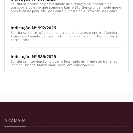
Solicita-se análise da possibilidade de alteração no itinerário do
transporte coletivo que atende o bairro São Gonçalo, de modo que o
ônibus passe pela Rua São Gonçalo, desça pela Travessa São Gonçalo
e siga pela Rua Prefeito João Sampaio
Indicação Nº 992/2026
Solicita-se construção de uma escadaria de acesso entre a Avenida
Araras e a Avenida João Ramos Filho, em frente ao n° 302, no bairro
Barro Preto
Indicação Nº 986/2026
Solicita-se intervenção no bueiro localizado em frente ao trailer ao
lado do Hospital Monsenhor Horta, em Mariana/MG”.
A CÂMARA