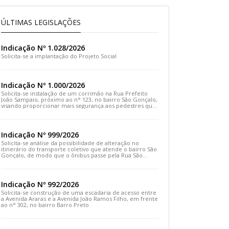
ÚLTIMAS LEGISLAÇÕES
Indicação Nº 1.028/2026
Solicita-se a implantação do Projeto Social
Indicação Nº 1.000/2026
Solicita-se instalação de um corrimão na Rua Prefeito
João Sampaio, próximo ao n° 123, no bairro São Gonçalo,
visando proporcionar mais segurança aos pedestres que
transitam pelo local
Indicação Nº 999/2026
Solicita-se análise da possibilidade de alteração no
itinerário do transporte coletivo que atende o bairro São
Gonçalo, de modo que o ônibus passe pela Rua São
Gonçalo, desça pela Travessa São Gonçalo e siga pela
Rua Prefeito João Sampaio
Indicação Nº 992/2026
Solicita-se construção de uma escadaria de acesso entre
a Avenida Araras e a Avenida João Ramos Filho, em frente
ao n° 302, no bairro Barro Preto