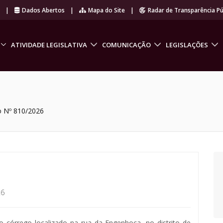
r
|
Dados Abertos
|
Mapa do Site
|
Radar de Transparência Pú
ATIVIDADE LEGISLATIVA
COMUNICAÇÃO
LEGISLAÇÕES
o Nº 810/2026
26
o córrego localizado na rua da Engenhoca, no distrito de