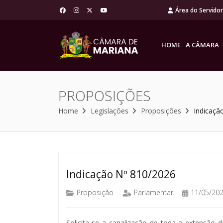
Área do Servido
HOME
A CÂMARA
PROPOSIÇÕES
Home
Legislações
Proposições
Indicaçã
Indicação Nº 810/2026
Proposição
Parlamentar
11/05/20
Solicita-se a canalização de toda a extensão d