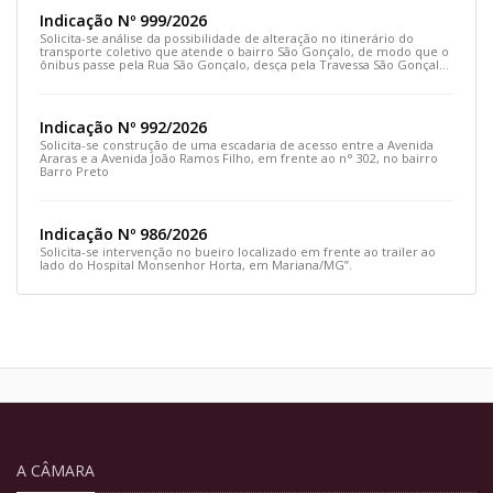
Indicação Nº 999/2026
Solicita-se análise da possibilidade de alteração no itinerário do
transporte coletivo que atende o bairro São Gonçalo, de modo que o
ônibus passe pela Rua São Gonçalo, desça pela Travessa São Gonçalo
e siga pela Rua Prefeito João Sampaio
Indicação Nº 992/2026
Solicita-se construção de uma escadaria de acesso entre a Avenida
Araras e a Avenida João Ramos Filho, em frente ao n° 302, no bairro
Barro Preto
Indicação Nº 986/2026
Solicita-se intervenção no bueiro localizado em frente ao trailer ao
lado do Hospital Monsenhor Horta, em Mariana/MG”.
A CÂMARA