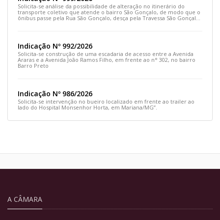
Solicita-se análise da possibilidade de alteração no itinerário do
transporte coletivo que atende o bairro São Gonçalo, de modo que o
ônibus passe pela Rua São Gonçalo, desça pela Travessa São Gonçalo
e siga pela Rua Prefeito João Sampaio
Indicação Nº 992/2026
Solicita-se construção de uma escadaria de acesso entre a Avenida
Araras e a Avenida João Ramos Filho, em frente ao n° 302, no bairro
Barro Preto
Indicação Nº 986/2026
Solicita-se intervenção no bueiro localizado em frente ao trailer ao
lado do Hospital Monsenhor Horta, em Mariana/MG”.
A CÂMARA