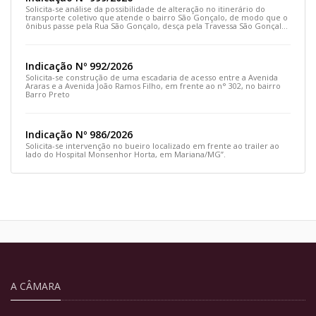
Solicita-se análise da possibilidade de alteração no itinerário do
transporte coletivo que atende o bairro São Gonçalo, de modo que o
ônibus passe pela Rua São Gonçalo, desça pela Travessa São Gonçalo
e siga pela Rua Prefeito João Sampaio
Indicação Nº 992/2026
Solicita-se construção de uma escadaria de acesso entre a Avenida
Araras e a Avenida João Ramos Filho, em frente ao n° 302, no bairro
Barro Preto
Indicação Nº 986/2026
Solicita-se intervenção no bueiro localizado em frente ao trailer ao
lado do Hospital Monsenhor Horta, em Mariana/MG”.
A CÂMARA