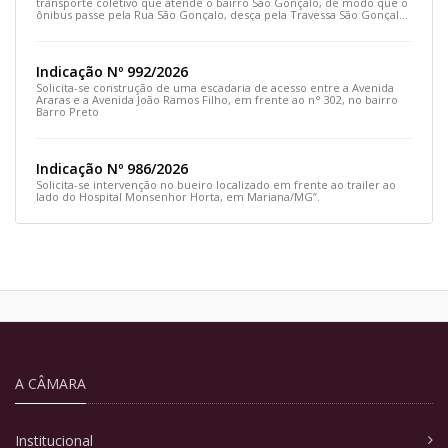
transporte coletivo que atende o bairro São Gonçalo, de modo que o
ônibus passe pela Rua São Gonçalo, desça pela Travessa São Gonçalo
e siga pela Rua Prefeito João Sampaio
Indicação Nº 992/2026
Solicita-se construção de uma escadaria de acesso entre a Avenida
Araras e a Avenida João Ramos Filho, em frente ao n° 302, no bairro
Barro Preto
Indicação Nº 986/2026
Solicita-se intervenção no bueiro localizado em frente ao trailer ao
lado do Hospital Monsenhor Horta, em Mariana/MG”.
A CÂMARA
Institucional