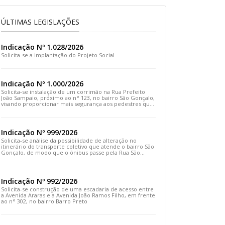
ÚLTIMAS LEGISLAÇÕES
Indicação Nº 1.028/2026
Solicita-se a implantação do Projeto Social
Indicação Nº 1.000/2026
Solicita-se instalação de um corrimão na Rua Prefeito
João Sampaio, próximo ao n° 123, no bairro São Gonçalo,
visando proporcionar mais segurança aos pedestres que
transitam pelo local
Indicação Nº 999/2026
Solicita-se análise da possibilidade de alteração no
itinerário do transporte coletivo que atende o bairro São
Gonçalo, de modo que o ônibus passe pela Rua São
Gonçalo, desça pela Travessa São Gonçalo e siga pela
Rua Prefeito João Sampaio
Indicação Nº 992/2026
Solicita-se construção de uma escadaria de acesso entre
a Avenida Araras e a Avenida João Ramos Filho, em frente
ao n° 302, no bairro Barro Preto