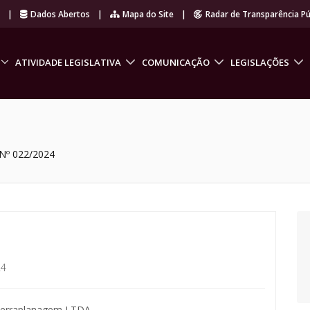
r
|
Dados Abertos
|
Mapa do Site
|
Radar de Transparência Pú
ATIVIDADE LEGISLATIVA
COMUNICAÇÃO
LEGISLAÇÕES
Nº 022/2024
24
Terraplanagem LTDA.