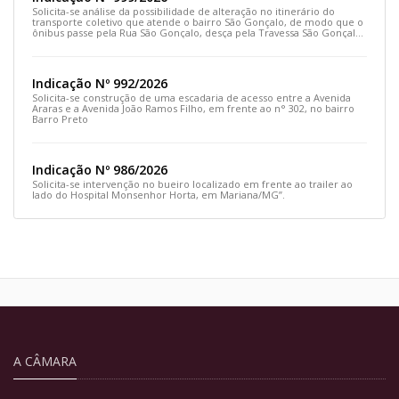
Solicita-se análise da possibilidade de alteração no itinerário do
transporte coletivo que atende o bairro São Gonçalo, de modo que o
ônibus passe pela Rua São Gonçalo, desça pela Travessa São Gonçalo
e siga pela Rua Prefeito João Sampaio
Indicação Nº 992/2026
Solicita-se construção de uma escadaria de acesso entre a Avenida
Araras e a Avenida João Ramos Filho, em frente ao n° 302, no bairro
Barro Preto
Indicação Nº 986/2026
Solicita-se intervenção no bueiro localizado em frente ao trailer ao
lado do Hospital Monsenhor Horta, em Mariana/MG”.
A CÂMARA