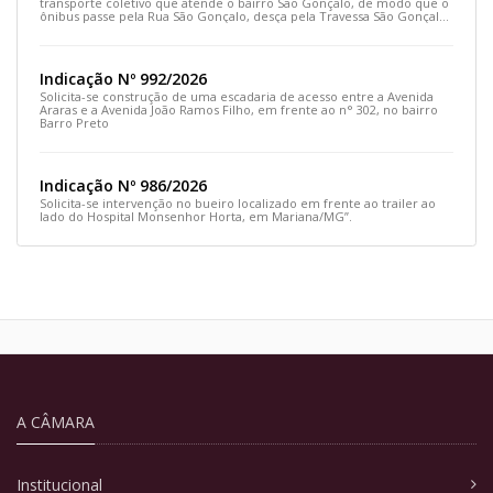
transporte coletivo que atende o bairro São Gonçalo, de modo que o
ônibus passe pela Rua São Gonçalo, desça pela Travessa São Gonçalo
e siga pela Rua Prefeito João Sampaio
Indicação Nº 992/2026
Solicita-se construção de uma escadaria de acesso entre a Avenida
Araras e a Avenida João Ramos Filho, em frente ao n° 302, no bairro
Barro Preto
Indicação Nº 986/2026
Solicita-se intervenção no bueiro localizado em frente ao trailer ao
lado do Hospital Monsenhor Horta, em Mariana/MG”.
A CÂMARA
Institucional