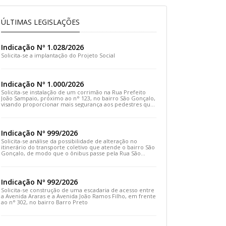
ÚLTIMAS LEGISLAÇÕES
Indicação Nº 1.028/2026
Solicita-se a implantação do Projeto Social
Indicação Nº 1.000/2026
Solicita-se instalação de um corrimão na Rua Prefeito
João Sampaio, próximo ao n° 123, no bairro São Gonçalo,
visando proporcionar mais segurança aos pedestres que
transitam pelo local
Indicação Nº 999/2026
Solicita-se análise da possibilidade de alteração no
itinerário do transporte coletivo que atende o bairro São
Gonçalo, de modo que o ônibus passe pela Rua São
Gonçalo, desça pela Travessa São Gonçalo e siga pela
Rua Prefeito João Sampaio
Indicação Nº 992/2026
Solicita-se construção de uma escadaria de acesso entre
a Avenida Araras e a Avenida João Ramos Filho, em frente
ao n° 302, no bairro Barro Preto