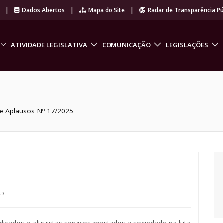
r
|
Dados Abertos
|
Mapa do Site
|
Radar de Transparência Pú
ATIVIDADE LEGISLATIVA
COMUNICAÇÃO
LEGISLAÇÕES
 Aplausos Nº 17/2025
25
dicados e altruistas serviços prestados a soxiedade na luta