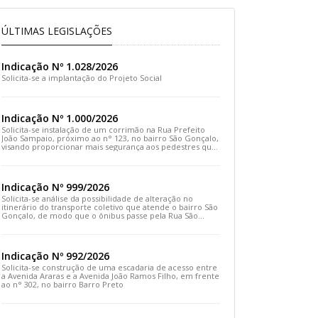
ÚLTIMAS LEGISLAÇÕES
Indicação Nº 1.028/2026
Solicita-se a implantação do Projeto Social
Indicação Nº 1.000/2026
Solicita-se instalação de um corrimão na Rua Prefeito
João Sampaio, próximo ao n° 123, no bairro São Gonçalo,
visando proporcionar mais segurança aos pedestres que
transitam pelo local
Indicação Nº 999/2026
Solicita-se análise da possibilidade de alteração no
itinerário do transporte coletivo que atende o bairro São
Gonçalo, de modo que o ônibus passe pela Rua São
Gonçalo, desça pela Travessa São Gonçalo e siga pela
Rua Prefeito João Sampaio
Indicação Nº 992/2026
Solicita-se construção de uma escadaria de acesso entre
a Avenida Araras e a Avenida João Ramos Filho, em frente
ao n° 302, no bairro Barro Preto