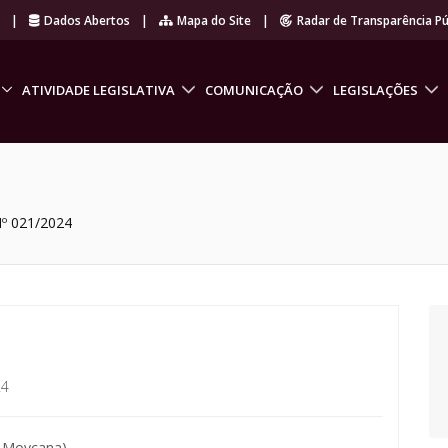
r
|
Dados Abertos
|
Mapa do Site
|
Radar de Transparência Pú
ATIVIDADE LEGISLATIVA
COMUNICAÇÃO
LEGISLAÇÕES
º 021/2024
24
é Moycana).