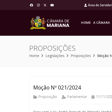
Área do Servido
HOME
A CÂMARA
PROPOSIÇÕES
Home
Legislações
Proposições
Moção N
Moção Nº 021/2024
Proposição
Parlamentar
11/11/20
Para com o Sr. André Roncati de Almeida (Andr