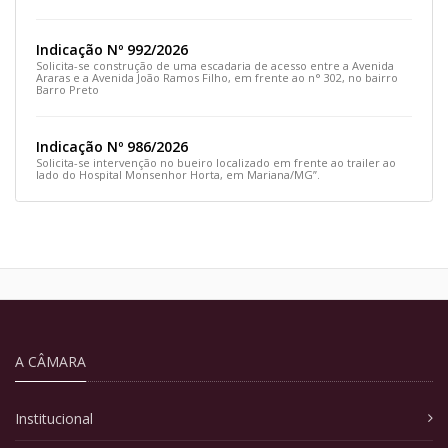
e siga pela Rua Prefeito João Sampaio
Indicação Nº 992/2026
Solicita-se construção de uma escadaria de acesso entre a Avenida
Araras e a Avenida João Ramos Filho, em frente ao n° 302, no bairro
Barro Preto
Indicação Nº 986/2026
Solicita-se intervenção no bueiro localizado em frente ao trailer ao
lado do Hospital Monsenhor Horta, em Mariana/MG”.
A CÂMARA
Institucional