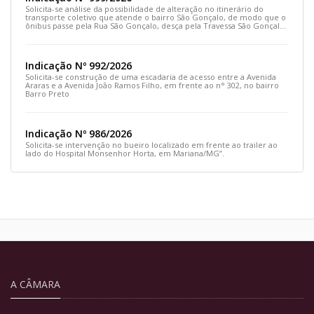
Solicita-se análise da possibilidade de alteração no itinerário do
transporte coletivo que atende o bairro São Gonçalo, de modo que o
ônibus passe pela Rua São Gonçalo, desça pela Travessa São Gonçalo
e siga pela Rua Prefeito João Sampaio
Indicação Nº 992/2026
Solicita-se construção de uma escadaria de acesso entre a Avenida
Araras e a Avenida João Ramos Filho, em frente ao n° 302, no bairro
Barro Preto
Indicação Nº 986/2026
Solicita-se intervenção no bueiro localizado em frente ao trailer ao
lado do Hospital Monsenhor Horta, em Mariana/MG”.
A CÂMARA