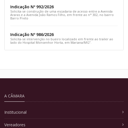
Indicação Nº 992/2026
Solicita-se construção de uma escadaria de acesso entre a Avenida
Araras e a Avenida João Ramos Filho, em frente ao n° 302, no bairro
Barro Preto
Indicação Nº 986/2026
Solicita-se intervenção no bueiro localizado em frente ao trailer ao
lado do Hospital Monsenhor Horta, em Mariana/MG”.
A CÂMARA
Institucional
Vereadores