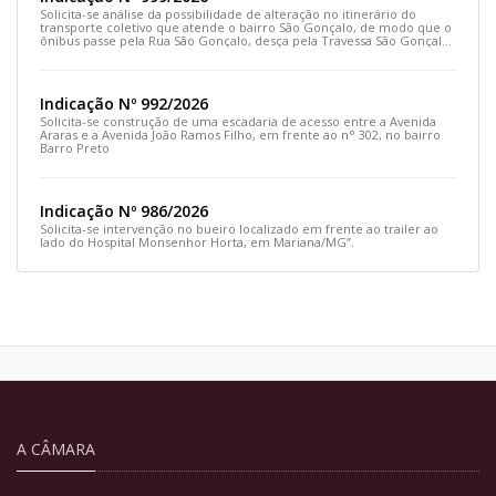
Solicita-se análise da possibilidade de alteração no itinerário do
transporte coletivo que atende o bairro São Gonçalo, de modo que o
ônibus passe pela Rua São Gonçalo, desça pela Travessa São Gonçalo
e siga pela Rua Prefeito João Sampaio
Indicação Nº 992/2026
Solicita-se construção de uma escadaria de acesso entre a Avenida
Araras e a Avenida João Ramos Filho, em frente ao n° 302, no bairro
Barro Preto
Indicação Nº 986/2026
Solicita-se intervenção no bueiro localizado em frente ao trailer ao
lado do Hospital Monsenhor Horta, em Mariana/MG”.
A CÂMARA