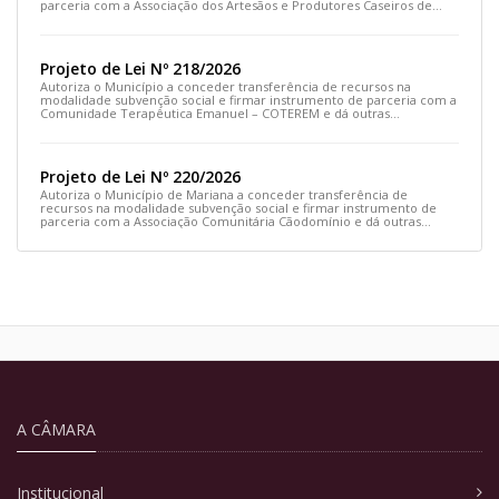
parceria com a Associação dos Artesãos e Produtores Caseiros de
Cláudio Manoel e dá outras providências.
Projeto de Lei Nº 218/2026
Autoriza o Município a conceder transferência de recursos na
modalidade subvenção social e firmar instrumento de parceria com a
Comunidade Terapêutica Emanuel – COTEREM e dá outras
providências.
Projeto de Lei Nº 220/2026
Autoriza o Município de Mariana a conceder transferência de
recursos na modalidade subvenção social e firmar instrumento de
parceria com a Associação Comunitária Cãodomínio e dá outras
providências
A CÂMARA
Institucional