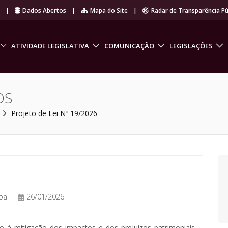
r
|
Dados Abertos
|
Mapa do Site
|
Radar de Transparência Pú
ATIVIDADE LEGISLATIVA
COMUNICAÇÃO
LEGISLAÇÕES
OS
Projeto de Lei Nº 19/2026
pal
26/01/2026
do à mitigação dos impactos e dos prejuízos patrimoniais