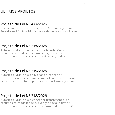
ÚLTIMOS PROJETOS
Projeto de Lei Nº 477/2025
Dispõe sobre a Recomposição da Remuneração dos
Servidores Públicos Municipais e dá outras providências.
Projeto de Lei Nº 215/2026
Autoriza o Município a conceder transferência de
recursos na modalidade contribuição e firmar
instrumento de parceria com a Associação dos
Moradores do Distrito de Cachoeira do Brumado e dá
outras providências
Projeto de Lei Nº 219/2026
Autoriza o Município de Mariana a conceder
transferência de recursos na modalidade contribuição e
firmar instrumento de parceria com a Associação dos
Artesãos e Produtores Caseiros de Cláudio Manoel e dá
outras providências.
Projeto de Lei Nº 218/2026
Autoriza o Município a conceder transferência de
recursos na modalidade subvenção social e firmar
instrumento de parceria com a Comunidade Terapêutica
Emanuel – COTEREM e dá outras providências.