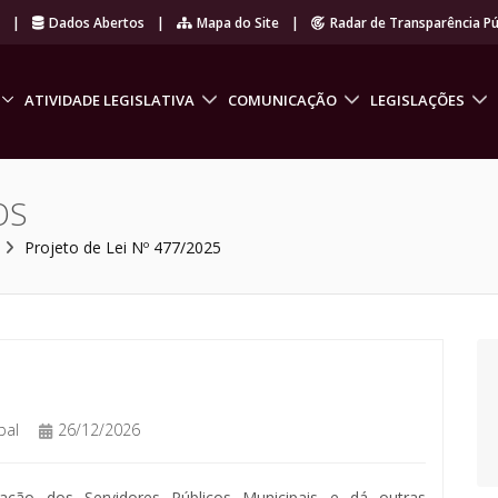
r
|
Dados Abertos
|
Mapa do Site
|
Radar de Transparência Pú
ATIVIDADE LEGISLATIVA
COMUNICAÇÃO
LEGISLAÇÕES
OS
Projeto de Lei Nº 477/2025
pal
26/12/2026
ão dos Servidores Públicos Municipais e dá outras