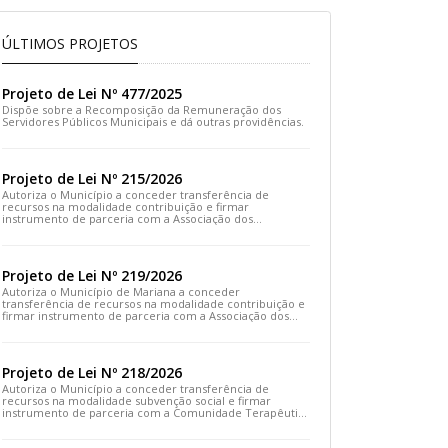
ÚLTIMOS PROJETOS
Projeto de Lei Nº 477/2025
Dispõe sobre a Recomposição da Remuneração dos
Servidores Públicos Municipais e dá outras providências.
Projeto de Lei Nº 215/2026
Autoriza o Município a conceder transferência de
recursos na modalidade contribuição e firmar
instrumento de parceria com a Associação dos
Moradores do Distrito de Cachoeira do Brumado e dá
outras providências
Projeto de Lei Nº 219/2026
Autoriza o Município de Mariana a conceder
transferência de recursos na modalidade contribuição e
firmar instrumento de parceria com a Associação dos
Artesãos e Produtores Caseiros de Cláudio Manoel e dá
outras providências.
Projeto de Lei Nº 218/2026
Autoriza o Município a conceder transferência de
recursos na modalidade subvenção social e firmar
instrumento de parceria com a Comunidade Terapêutica
Emanuel – COTEREM e dá outras providências.