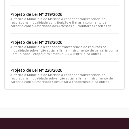
outras providências
Projeto de Lei Nº 219/2026
Autoriza o Município de Mariana a conceder transferência de
recursos na modalidade contribuição e firmar instrumento de
parceria com a Associação dos Artesãos e Produtores Caseiros de
Cláudio Manoel e dá outras providências.
Projeto de Lei Nº 218/2026
Autoriza o Município a conceder transferência de recursos na
modalidade subvenção social e firmar instrumento de parceria com a
Comunidade Terapêutica Emanuel – COTEREM e dá outras
providências.
Projeto de Lei Nº 220/2026
Autoriza o Município de Mariana a conceder transferência de
recursos na modalidade subvenção social e firmar instrumento de
parceria com a Associação Comunitária Cãodomínio e dá outras
providências