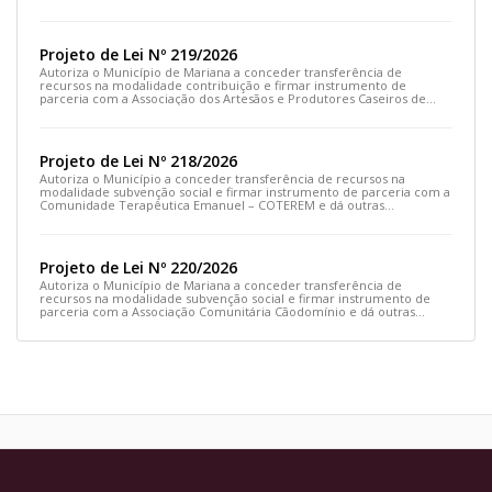
outras providências
Projeto de Lei Nº 219/2026
Autoriza o Município de Mariana a conceder transferência de
recursos na modalidade contribuição e firmar instrumento de
parceria com a Associação dos Artesãos e Produtores Caseiros de
Cláudio Manoel e dá outras providências.
Projeto de Lei Nº 218/2026
Autoriza o Município a conceder transferência de recursos na
modalidade subvenção social e firmar instrumento de parceria com a
Comunidade Terapêutica Emanuel – COTEREM e dá outras
providências.
Projeto de Lei Nº 220/2026
Autoriza o Município de Mariana a conceder transferência de
recursos na modalidade subvenção social e firmar instrumento de
parceria com a Associação Comunitária Cãodomínio e dá outras
providências